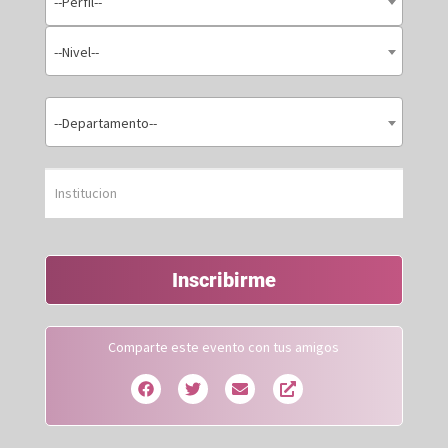
--Perfil--
--Nivel--
--Departamento--
Inscribirme
Comparte este evento con tus amigos