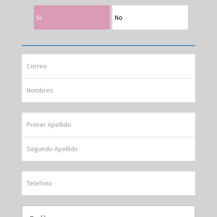
Si
No