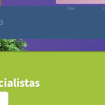
Días
H
23
ialistas