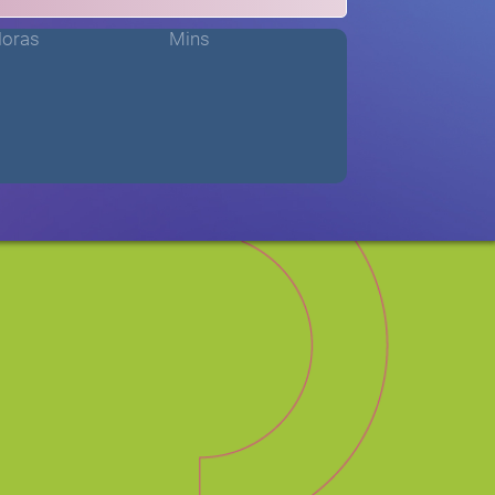
oras
Mins