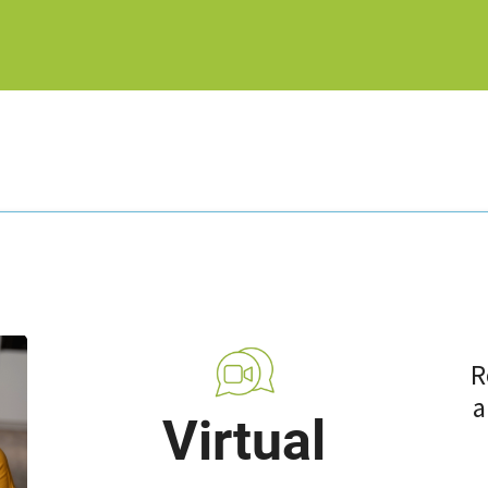
R
a
Virtual