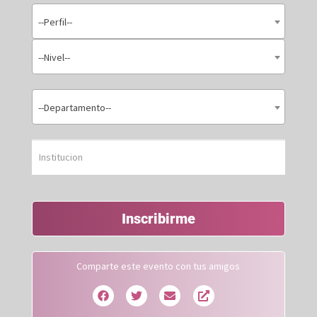
--Perfil--
--Nivel--
--Departamento--
Inscribirme
Comparte este evento con tus amigos