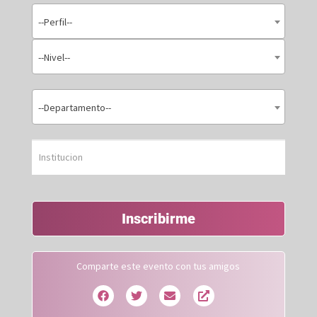
--Perfil--
--Nivel--
--Departamento--
Inscribirme
Comparte este evento con tus amigos