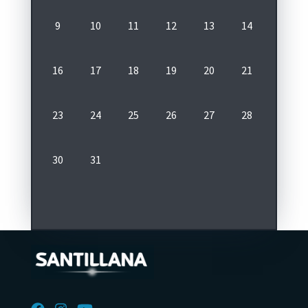
9
10
11
12
13
14
15
16
17
18
19
20
21
22
E
23
24
25
26
27
28
29
30
31