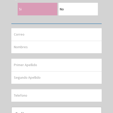
Si
No