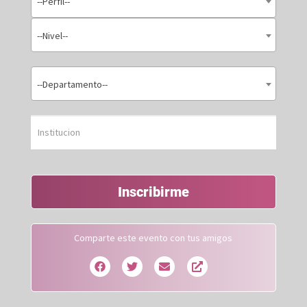
--Perfil--
--Nivel--
--Departamento--
Inscribirme
Comparte este evento con tus amigos