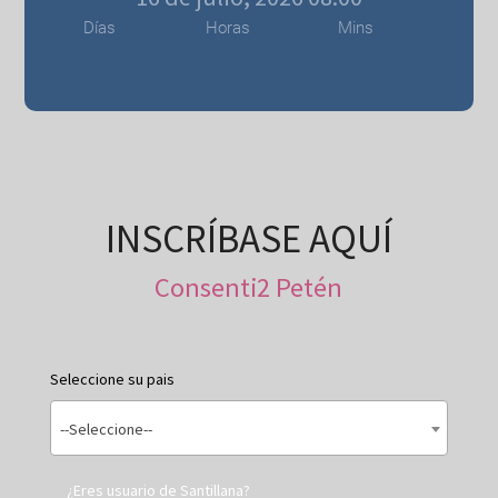
Días
Horas
Mins
INSCRÍBASE AQUÍ
Consenti2 Petén
Seleccione su pais
--Seleccione--
¿Eres usuario de Santillana?