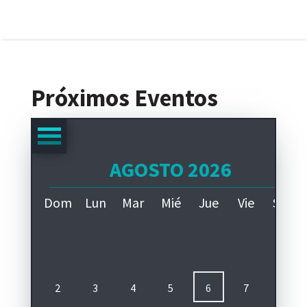
Próximos Eventos
AGOSTO 2026
A
Dom
Lun
Mar
Mié
Jue
Vie
Sáb
1
pa
2
3
4
5
6
7
8