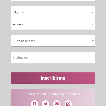
--Perfil--
--Nivel--
--Departamento--
Inscribirme
Comparte este evento con tus amigos