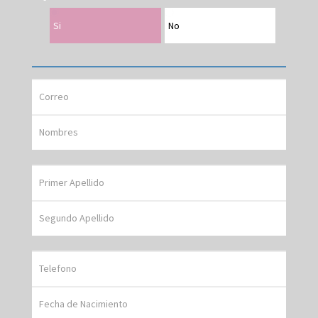
Si
No