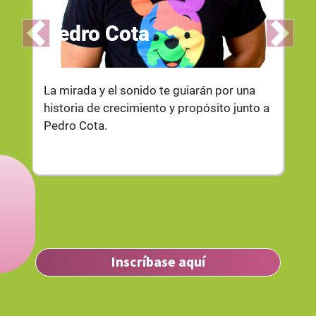
Pedro Cota
Previous
Next
La mirada y el sonido te guiarán por una
historia de crecimiento y propósito junto a
Pedro Cota.
Inscríbase aquí