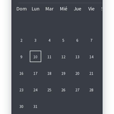
Dom
Lun
Mar
Mié
Jue
Vie
Sáb
1
1
pa
2
3
4
5
6
7
8
9
10
11
12
13
14
15
16
17
18
19
20
21
22
E
23
24
25
26
27
28
29
30
31