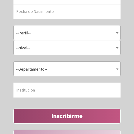
--Perfil--
--Nivel--
--Departamento--
Inscribirme