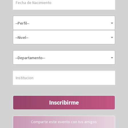
--Perfil--
--Nivel--
--Departamento--
Inscribirme
Comparte este evento con tus amigos