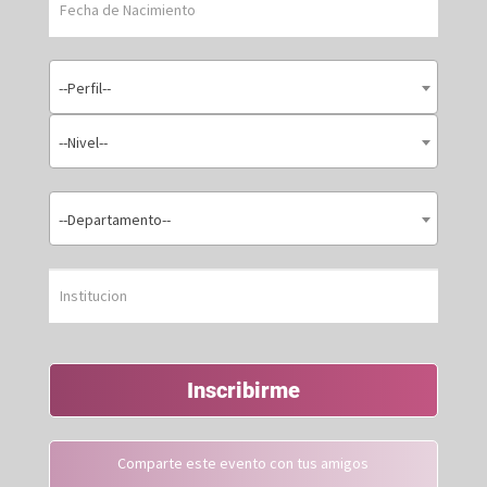
--Perfil--
--Nivel--
--Departamento--
Inscribirme
Comparte este evento con tus amigos