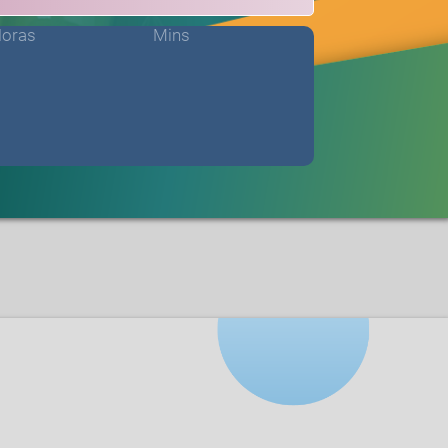
oras
Mins