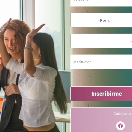
--Perfil--
Inscribirme
Comparte 