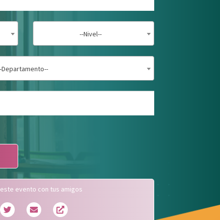
--Nivel--
--Departamento--
este evento con tus amigos