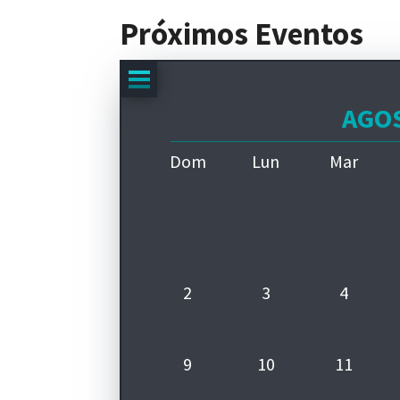
Próximos Eventos
2026
AGOS
ENERO
Dom
Lun
Mar
FEBRERO
MARZO
ABRIL
MAYO
2
3
4
JUNIO
JULIO
9
10
11
AGOSTO