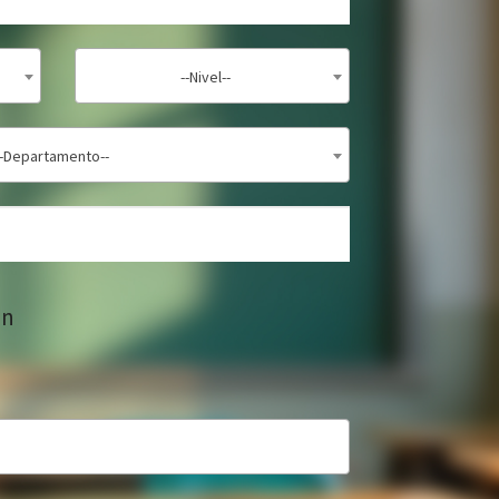
--Nivel--
--Departamento--
ón