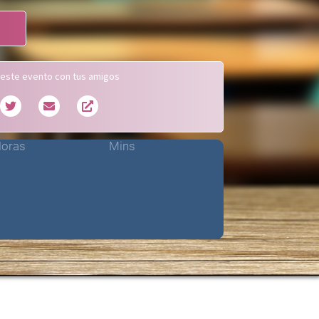
este evento con tus amigos
oras
Mins