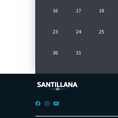
EPTIEMBRE
16
17
18
OCTUBRE
NOVIEMBRE
23
24
25
DICIEMBRE
30
31