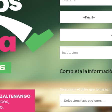
--Perfil--
Completa la informaci
Selecciona el taller que tomarás: