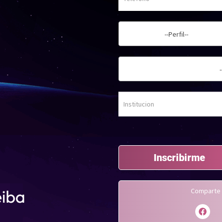
--Perfil--
Inscribirme
Comparte 