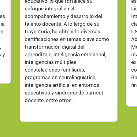
educativo, lo que fortalece su
es
enfoque integral en el
Li
les
acompañamiento y desarrollo del
In
cia
talento docente. A lo largo de su
cl
ón
trayectoria, ha obtenido diversas
UN
certificaciones en temas clave como
Ad
,
transformación digital del
Me
s y
aprendizaje, inteligencia emocional,
In
inteligencias múltiples,
ex
constelaciones familiares,
co
programación neurolingüística,
Ba
inteligencia artificial en entornos
fi
educativos y síndrome de burnout
docente, entre otros.