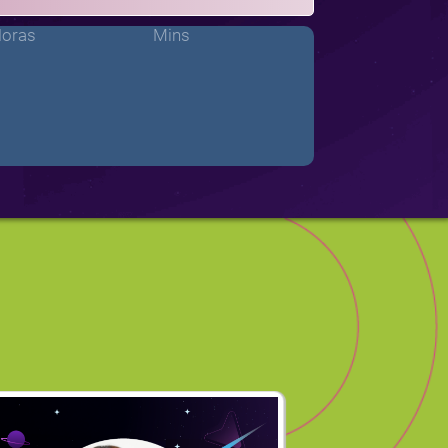
oras
Mins