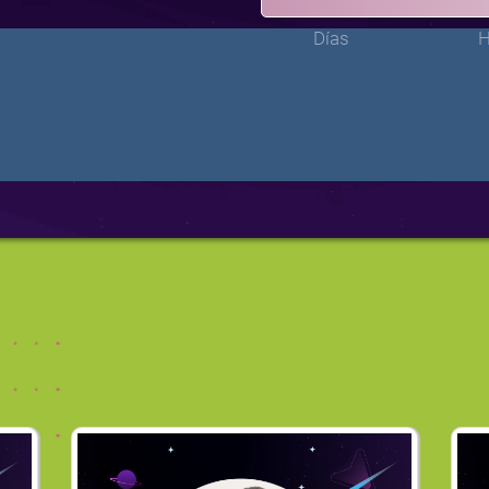
Días
H