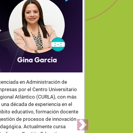
.
cenciada en Administración de
Licenciado en 
presas por el Centro Universitario
de la Educación
gional Atlántico (CURLA), con más
Administración
 una década de experiencia en el
y Máster en Ne
bito educativo, formación docente
(Universidad C
gestión de procesos de innovación
además con for
dagógica. Actualmente cursa
en coaching edu
Next