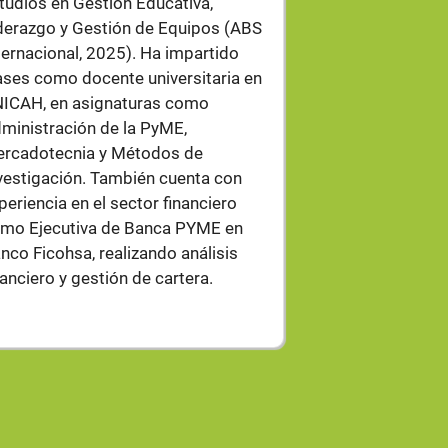
tudios en Gestión Educativa,
International 
derazgo y Gestión de Equipos (ABS
Posee una sóli
ternacional, 2025). Ha impartido
Asesor Pedagóg
ases como docente universitaria en
curriculares, c
ICAH, en asignaturas como
sistemas de ens
ministración de la PyME,
de diplomados 
rcadotecnia y Métodos de
directivos esco
vestigación. También cuenta con
procesos de ca
periencia en el sector financiero
nivel nacional,
mo Ejecutiva de Banca PYME en
metodologías a
nco Ficohsa, realizando análisis
transformación d
nanciero y gestión de cartera.