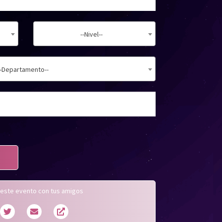
--Nivel--
--Departamento--
este evento con tus amigos