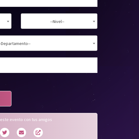
--Nivel--
--Departamento--
este evento con tus amigos