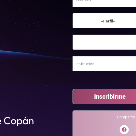
--Perfil--
Inscribirme
Comparte 