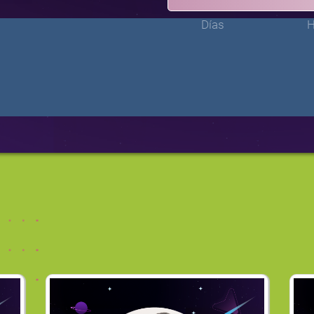
Días
H