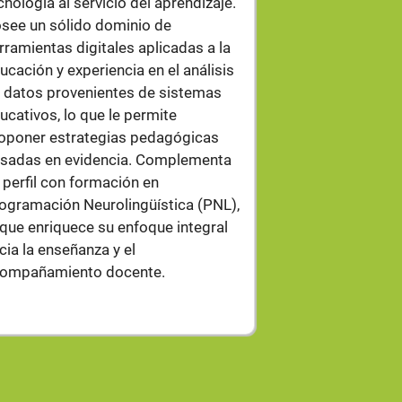
cnología al servicio del aprendizaje.
educativo, lo qu
see un sólido dominio de
enfoque integral
rramientas digitales aplicadas a la
acompañamiento
ucación y experiencia en el análisis
talento docente.
 datos provenientes de sistemas
trayectoria, ha
ucativos, lo que le permite
certificaciones
oponer estrategias pedagógicas
transformación 
sadas en evidencia. Complementa
aprendizaje, int
 perfil con formación en
inteligencias mú
ogramación Neurolingüística (PNL),
constelaciones 
 que enriquece su enfoque integral
programación ne
cia la enseñanza y el
inteligencia art
ompañamiento docente.
educativos y s
docente, entre 