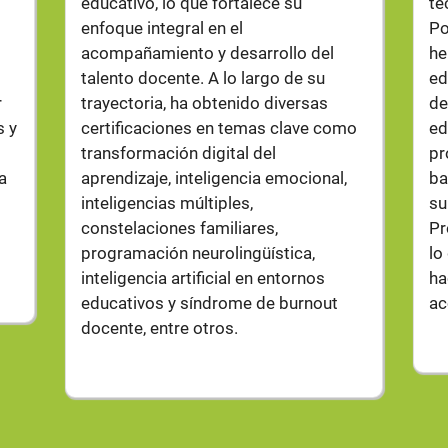
educativo, lo que fortalece su
te
enfoque integral en el
Po
acompañamiento y desarrollo del
he
n
talento docente. A lo largo de su
ed
r
trayectoria, ha obtenido diversas
de
s y
certificaciones en temas clave como
ed
transformación digital del
pr
a
aprendizaje, inteligencia emocional,
ba
inteligencias múltiples,
su
constelaciones familiares,
Pr
programación neurolingüística,
lo
inteligencia artificial en entornos
ha
educativos y síndrome de burnout
ac
docente, entre otros.