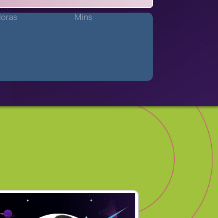
oras
Mins