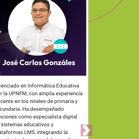
.
cenciado en Informática Educativa
Pedagoga y Más
r la UPNFM, con amplia experiencia
Educativa, con
cente en los niveles de primaria y
experiencia en 
cundaria. Ha desempeñado
en los niveles p
nciones como especialista digital
medio y superio
 sistemas educativos y
orientación ed
ataformas LMS, integrando la
con una maestr
Next