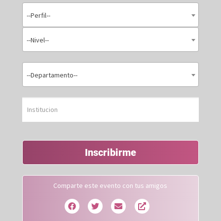
--Perfil--
--Nivel--
--Departamento--
Inscribirme
Comparte este evento con tus amigos