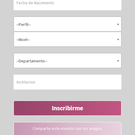
--Perfil--
--Nivel--
--Departamento--
Inscribirme
Comparte este evento con tus amigos