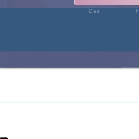
Días
H