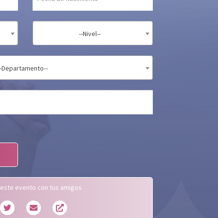
--Nivel--
--Departamento--
este evento con tus amigos