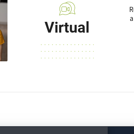
R
a
Virtual