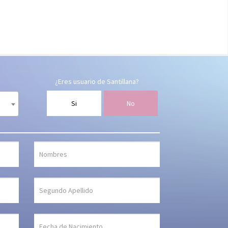
¿Eres usuario de Santillana?
Si
No