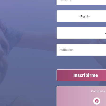
--Perfil--
Inscribirme
Comparte 