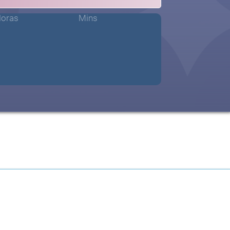
oras
Mins