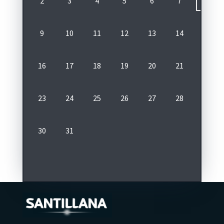
2
3
4
5
6
7
8
9
10
11
12
13
14
15
16
17
18
19
20
21
22
E
23
24
25
26
27
28
29
30
31