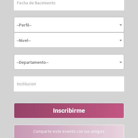
--Perfil--
--Nivel--
--Departamento--
Inscribirme
Comparte este evento con tus amigos