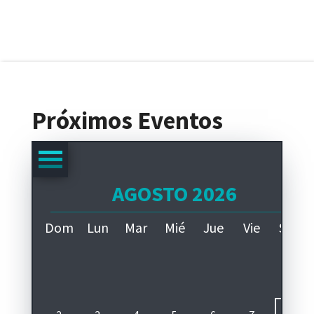
Próximos Eventos
AGOSTO 2026
A
Dom
Lun
Mar
Mié
Jue
Vie
Sáb
1
pa