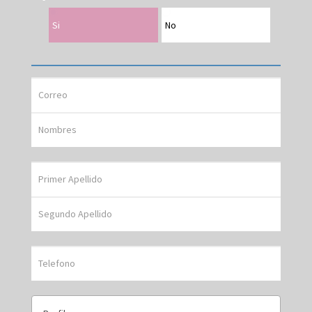
Si
No